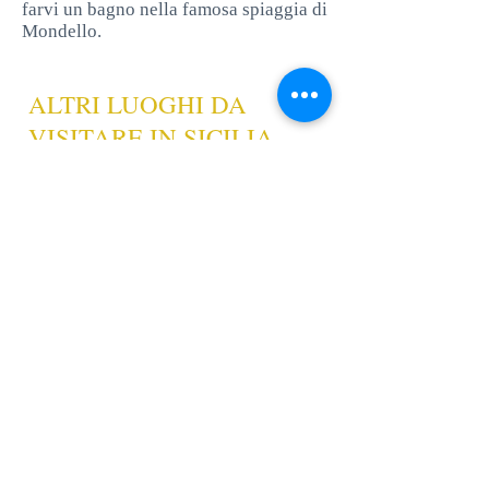
farvi un bagno nella famosa spiaggia di
Mondello.
ALTRI LUOGHI DA
VISITARE IN SICILIA...
Nel caso in cui queste meravigliose
attrazioni non bastino, durante la
nostra vacanza al mare in Sicilia è
possibile, da questo punto di partenza,
visitare numerose zone situate a poca
distanza.
Raggiungibile in bus o in macchina, in
poco più di 2 ore,
San Vito lo Capo
, in
provincia di Trapani, è una località
balneare famosissima per la sua
spiaggia, ritenuta da molti una delle
più belle dell’Italia intera.
In zona è anche possibile visitare
la
Riserva dello Zingaro
, un’area
naturale protetta all’interno della quale